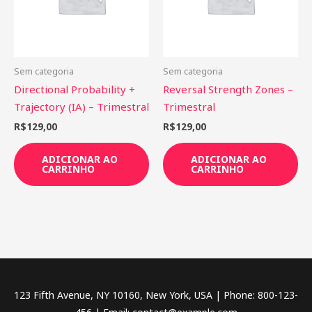
Sem categoria
Sem categoria
Directional Probability +
Reversal Strength Zones –
Trajectory (IA) – Trimestral
Trimestral
R$
129,00
R$
129,00
ADICIONAR AO
ADICIONAR AO
CARRINHO
CARRINHO
123 Fifth Avenue, NY 10160, New York, USA | Phone: 800-123-